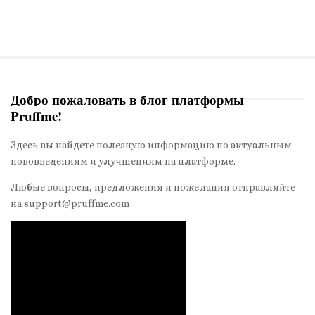
а
в
и
г
а
Добро пожаловать в блог платформы
ц
Pruffme!
S
и
i
я
Здесь вы найдете полезную информацию по актуальным
t
п
нововведениям и улучшениям на платформе.
e
о
S
Любые вопросы, предложения и пожелания отправляйте
з
на support@pruffme.com
i
а
d
п
e
и
b
с
a
я
r
м