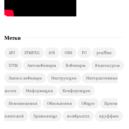
Метки
API
FFMPEG
iOS
OBS
PC
pruffme
UTM
Автовебинары
Вебинары
Видеокурсы
Запись вебинара
Инструкции
Интерактивные
доски
Информация
Конференции
Нововведения
Обновления
Общее
Прием
платежей
Хранилище
ноябрь2021
пруффми