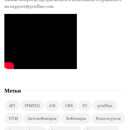
S
на support@pruffme.com
i
d
e
b
a
r
Метки
API
FFMPEG
iOS
OBS
PC
pruffme
UTM
Автовебинары
Вебинары
Видеокурсы