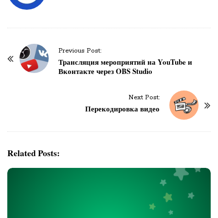
Previous Post:
P
Трансляция мероприятий на YouTube и
o
Вконтакте через OBS Studio
s
t
Next Post:
N
Перекодировка видео
a
v
i
Related Posts:
g
a
t
i
o