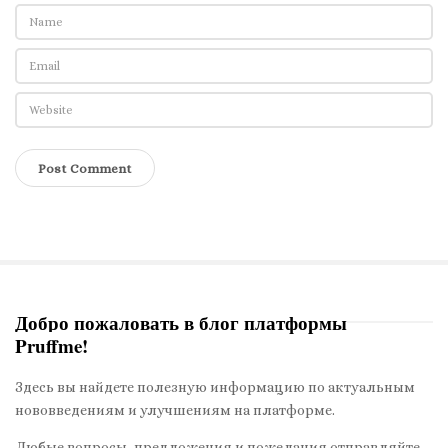
Добро пожаловать в блог платформы
Pruffme!
S
i
Здесь вы найдете полезную информацию по актуальным
t
нововведениям и улучшениям на платформе.
e
Любые вопросы, предложения и пожелания отправляйте