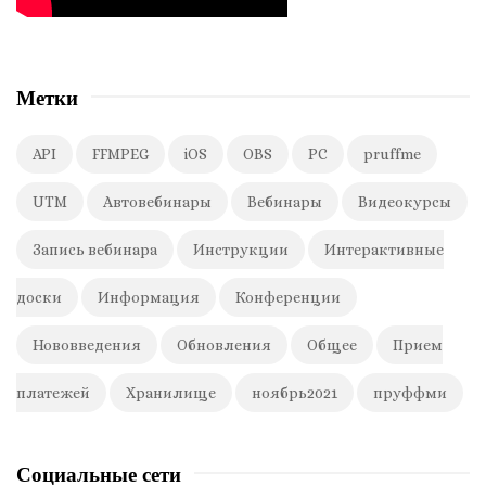
Метки
API
FFMPEG
iOS
OBS
PC
pruffme
UTM
Автовебинары
Вебинары
Видеокурсы
Запись вебинара
Инструкции
Интерактивные
доски
Информация
Конференции
Нововведения
Обновления
Общее
Прием
платежей
Хранилище
ноябрь2021
пруффми
Социальные сети