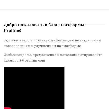
в
и
г
а
Добро пожаловать в блог платформы
ц
Pruffme!
S
и
i
я
Здесь вы найдете полезную информацию по актуальным
t
п
нововведениям и улучшениям на платформе.
e
о
S
Любые вопросы, предложения и пожелания отправляйте
з
на support@pruffme.com
i
а
d
п
e
и
b
с
a
я
r
м