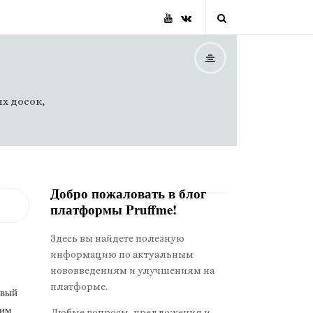
х досок,
Добро пожаловать в блог
платформы Pruffme!
S
i
Здесь вы найдете полезную
t
информацию по актуальным
e
нововведениям и улучшениям на
S
платформе.
овый
i
рим
Любые вопросы, предложения и