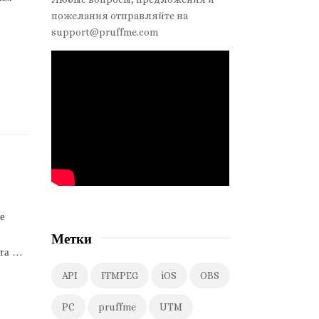
d
пожелания отправляйте на
e
support@pruffme.com
b
a
r
ое
е
Метки
та
…
API
FFMPEG
iOS
OBS
PC
pruffme
UTM