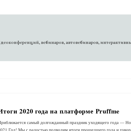
деоконференций, вебинаров, автовебинаров, интерактивны
Итоги 2020 года на платформе Pruffme
Приближается самый долгожданный праздник уходящего года — Н
2021 Год! Мы с радостью подводим итоги прошедшего года и гово