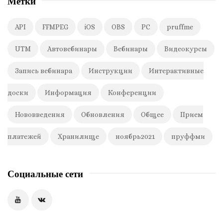
Метки
API
FFMPEG
iOS
OBS
PC
pruffme
UTM
Автовебинары
Вебинары
Видеокурсы
Запись вебинара
Инструкции
Интерактивные
доски
Информация
Конференции
Нововведения
Обновления
Общее
Прием
платежей
Хранилище
ноябрь2021
пруффми
Социальные сети