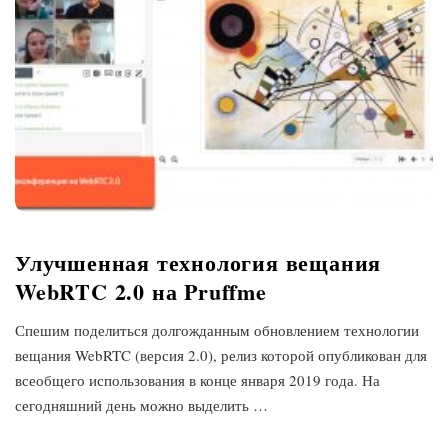
g
P
o
s
t
s
Улучшенная технология вещания
WebRTC 2.0 на Pruffme
Спешим поделиться долгожданным обновлением технологии
вещания WebRTC (версия 2.0), релиз которой опубликован для
всеобщего использования в конце января 2019 года. На
сегодняшний день можно выделить
…