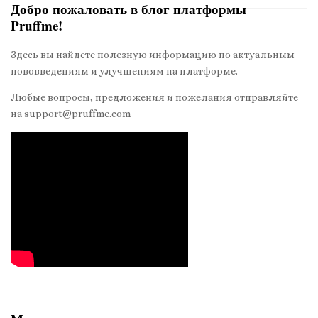
Добро пожаловать в блог платформы
ц
Pruffme!
S
и
i
я
Здесь вы найдете полезную информацию по актуальным
t
п
нововведениям и улучшениям на платформе.
e
о
S
Любые вопросы, предложения и пожелания отправляйте
з
на support@pruffme.com
i
а
d
п
e
и
b
с
a
я
r
м