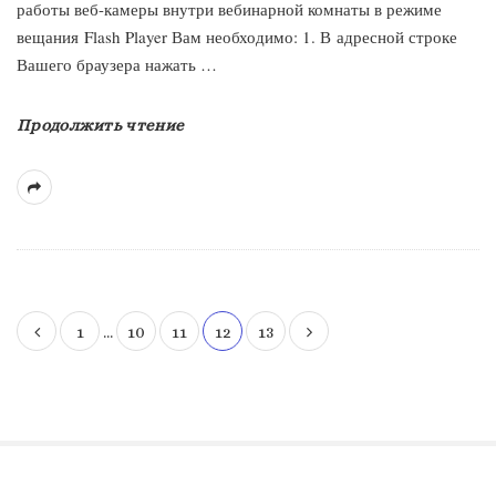
работы веб-камеры внутри вебинарной комнаты в режиме
вещания Flash Player Вам необходимо: 1. В адресной строке
Вашего браузера нажать
…
Продолжить чтение
1
…
10
11
12
13
Н
а
в
и
г
а