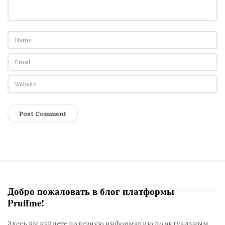
Добро пожаловать в блог платформы
Pruffme!
S
i
Здесь вы найдете полезную информацию по актуальным