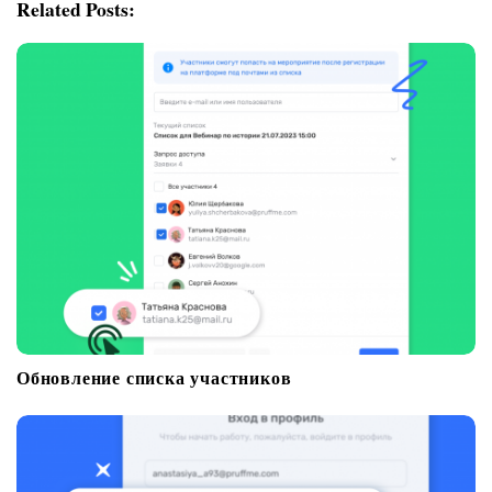
g
Related Posts:
a
t
i
o
n
Обновление списка участников