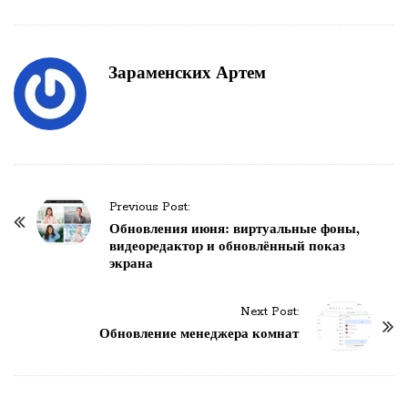
Зараменских Артем
Previous Post:
P
Обновления июня: виртуальные фоны,
o
видеоредактор и обновлённый показ
экрана
s
t
Next Post:
N
Обновление менеджера комнат
a
v
i