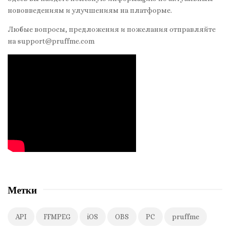
t
нововведениям и улучшениям на платформе.
e
S
Любые вопросы, предложения и пожелания отправляйте
на support@pruffme.com
i
d
e
b
a
r
Метки
API
FFMPEG
iOS
OBS
PC
pruffme