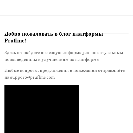
в
и
г
а
Добро пожаловать в блог платформы
ц
Pruffme!
S
и
i
я
Здесь вы найдете полезную информацию по актуальным
t
п
нововведениям и улучшениям на платформе.
e
о
S
Любые вопросы, предложения и пожелания отправляйте
з
на support@pruffme.com
i
а
d
п
e
и
b
с
a
я
r
м