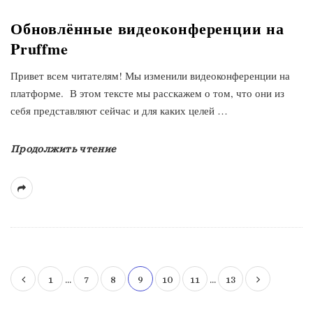
Обновлённые видеоконференции на
Pruffme
Привет всем читателям! Мы изменили видеоконференции на
платформе. В этом тексте мы расскажем о том, что они из
себя представляют сейчас и для каких целей
…
Продолжить чтение
1
…
7
8
9
10
11
…
13
Н
а