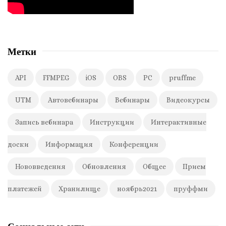
Метки
API
FFMPEG
iOS
OBS
PC
pruffme
UTM
Автовебинары
Вебинары
Видеокурсы
Запись вебинара
Инструкции
Интерактивные
доски
Информация
Конференции
Нововведения
Обновления
Общее
Прием
платежей
Хранилище
ноябрь2021
пруффми