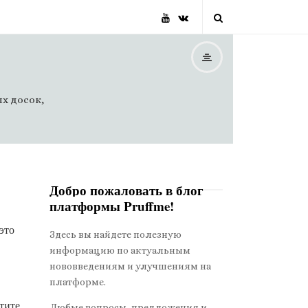
х досок,
Добро пожаловать в блог
платформы Pruffme!
S
i
это
Здесь вы найдете полезную
t
информацию по актуальным
e
нововведениям и улучшениям на
S
платформе.
i
тите
Любые вопросы, предложения и