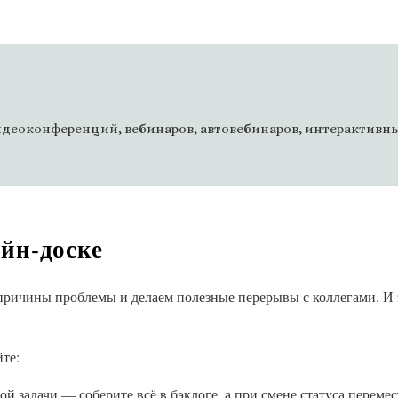
деоконференций, вебинаров, автовебинаров, интерактивны
йн-доске
ричины проблемы и делаем полезные перерывы с коллегами. И 
те:
ой задачи — соберите всё в бэклоге, а при смене статуса перемес