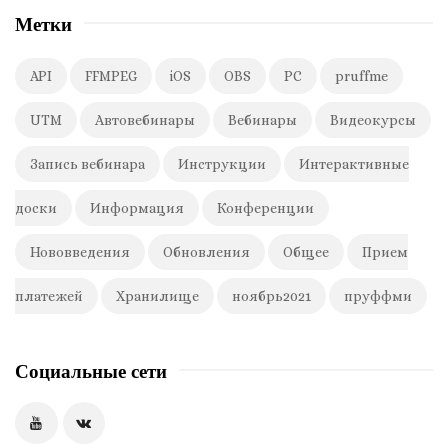
Метки
API
FFMPEG
iOS
OBS
PC
pruffme
UTM
Автовебинары
Вебинары
Видеокурсы
Запись вебинара
Инструкции
Интерактивные
доски
Информация
Конференции
Нововведения
Обновления
Общее
Прием
платежей
Хранилище
ноябрь2021
пруффми
Социальные сети