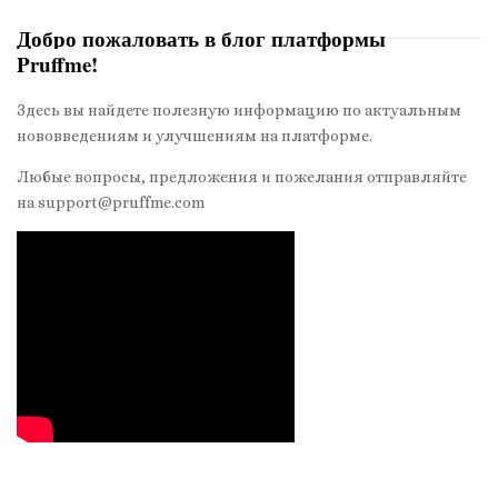
Добро пожаловать в блог платформы
Pruffme!
S
i
Здесь вы найдете полезную информацию по актуальным
t
нововведениям и улучшениям на платформе.
e
S
Любые вопросы, предложения и пожелания отправляйте
на support@pruffme.com
i
d
e
b
a
r