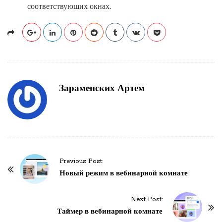
соответствующих окнах.
Зараменских Артем
Previous Post:
P
Новый режим в вебинарной комнате
o
s
Next Post:
t
Таймер в вебинарной комнате
N