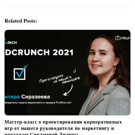
a
v
Related Posts:
i
g
a
t
i
o
n
Мастер-класс о проектировании корпоративных
игр от нашего руководителя по маркетингу и
продажам Cиразеевой Диляры