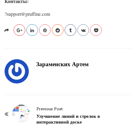
Контакты:
?support@pruffme.com
Зараменских Артем
Previous Post:
P
Улучшение линий и стрелок в
o
интерактивной доске
s