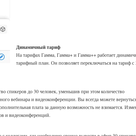
Динамичный тариф
На тарифах Гамма, Гамма+ и Гамма++ работает динами
тарифный план. Он позволяет переключаться на тариф с 
тво спикеров до 30 человек, уменьшив при этом количество
ьного вебинара и видеоконференции. Вы всегда можете вернуться
ополнительная плата за данную возможность не взимается. Изме
ов и видеоконференций.
 с коллегами, где необходимо срочно вывести в эфир 30 спикеров