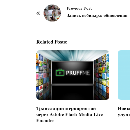
Previous Post:
P
Запись вебинара: обновления
o
s
t
Related Posts:
N
a
v
i
g
a
t
i
o
Трансляции мероприятий
Новы
n
через Adobe Flash Media Live
улуч
Encoder