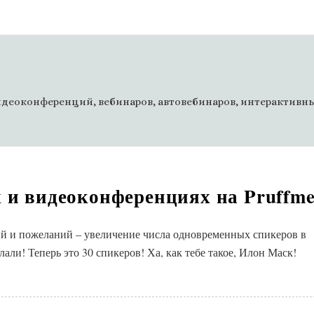
деоконференций, вебинаров, автовебинаров, интерактивны
х и видеоконференциях на Pruffm
й и пожеланий – увеличение числа одновременных спикеров в
али! Теперь это 30 спикеров! Ха, как тебе такое, Илон Маск!