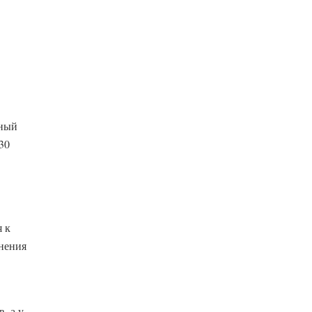
чный
30
 к
нения
, а у