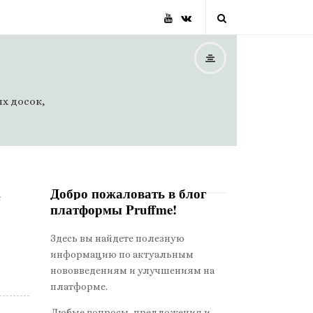
х досок,
e
Добро пожаловать в блог
платформы Pruffme!
S
i
Здесь вы найдете полезную
t
информацию по актуальным
e
нововведениям и улучшениям на
S
платформе.
i
Любые вопросы, предложения и