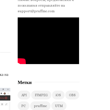
d
пожелания отправляйте на
e
support@pruffme.com
b
a
r
ка на
Метки
API
FFMPEG
iOS
OBS
PC
pruffme
UTM