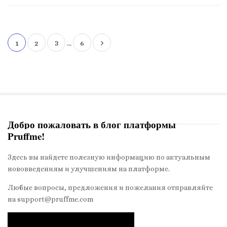
1
2
3
…
6
Н
а
в
и
г
а
Добро пожаловать в блог платформы
ц
Pruffme!
S
и
i
я
Здесь вы найдете полезную информацию по актуальным
t
п
нововведениям и улучшениям на платформе.
e
о
S
Любые вопросы, предложения и пожелания отправляйте
з
на support@pruffme.com
i
а
d
п