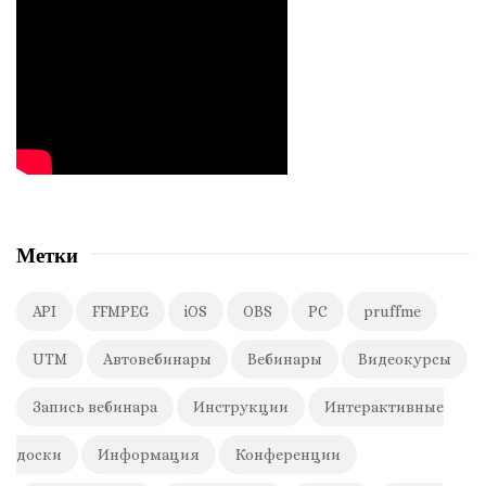
e
и
b
с
a
я
r
м
Метки
API
FFMPEG
iOS
OBS
PC
pruffme
UTM
Автовебинары
Вебинары
Видеокурсы
Запись вебинара
Инструкции
Интерактивные
доски
Информация
Конференции